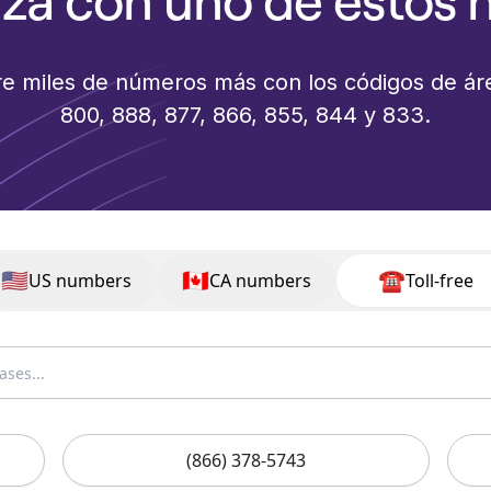
za con uno de estos 
tre miles de números más con los códigos de áre
800, 888, 877, 866, 855, 844 y 833.