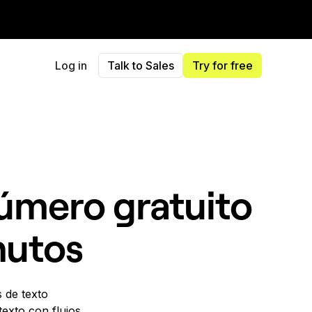
Log in
Talk to Sales
Try for free
úmero gratuito
nutos
 de texto
texto con flujos