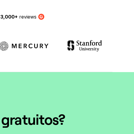
y
3,000+
reviews
G2
 gratuitos?