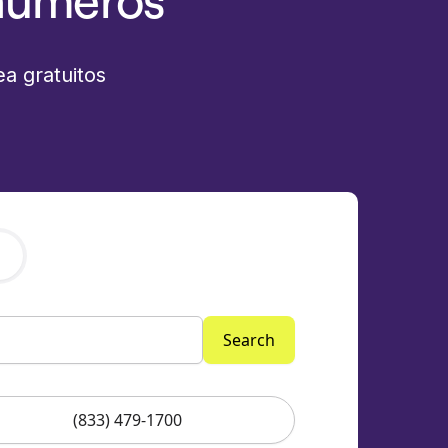
números
a gratuitos